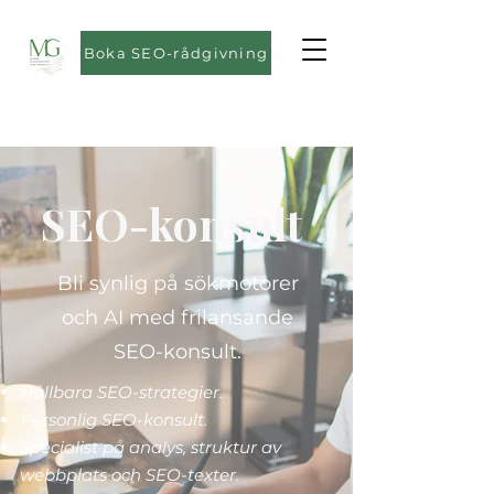
Boka SEO-rådgivning
SEO-konsult
Bli synlig på sökmotorer
och AI med frilansande
SEO-konsult.
Hållbara SEO-strategier.
Personlig SEO-konsult.
Specialist på analys, struktur av
webbplats och SEO-texter.