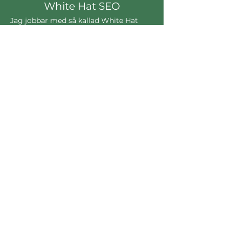
White Hat SEO
Jag jobbar med så kallad White Hat
SEO = SEO som följer Googles riktlinjer.
Detta gynnar din långsiktiga SEO-
strategi på bästa sätt.
Ärlighet
SEO är komplext och det krävs oftast
flera olika delar på din webbplats som
behöver förbättras. Jag är ärlig i vad
som krävs för att ranka bättre högre än
konkurrenterna.