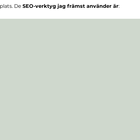
plats. De
SEO-verktyg jag främst använder är
: