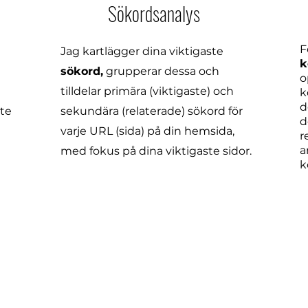
Sökordsanalys
F
Jag kartlägger dina viktigaste
k
sökord,
grupperar dessa och
o
tilldelar primära (viktigaste) och
k
d
ste
sekundära (relaterade) sökord för
d
varje URL (sida) på din hemsida,
r
a
med fokus på dina viktigaste sidor.
k