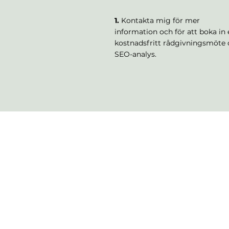
1.
Kontakta mig för mer
information och för att boka in 
kostnadsfritt rådgivningsmöte
SEO-analys.