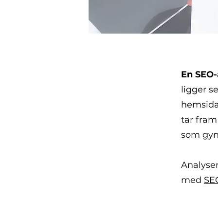
En SEO-a
ligger 
hemsida 
tar fram
som gyn
Analysen
med
SE