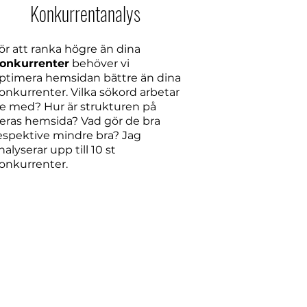
Konkurrentanalys
ör att ranka högre än dina
onkurrenter
behöver vi
ptimera hemsidan bättre än dina
onkurrenter. V
ilka sökord arbetar
e med? H
ur är strukturen på
eras hemsida? Vad gör de bra
espektive mindre bra? Jag
nalyserar upp till 10 st
onkurrenter.