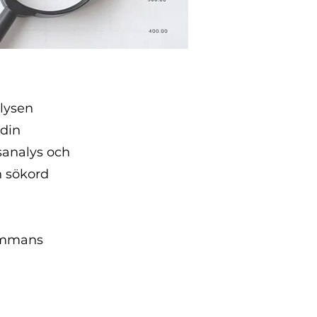
lysen
 din
sanalys och
h sökord
sammans