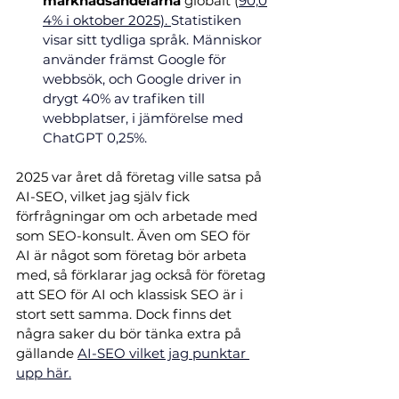
marknadsandelarna
 globalt (
90,0
4% i oktober 2025)
. 
Statistiken 
visar sitt tydliga språk. Människor 
använder främst Google för 
webbsök, och Google driver in 
drygt 40% av trafiken till 
webbplatser, i jämförelse med 
ChatGPT 0,25%.
2025 var året då företag ville satsa på 
AI-SEO, vilket jag själv fick 
förfrågningar om och arbetade med 
som SEO-konsult. Även om SEO för 
AI är något som företag bör arbeta 
med, så förklarar jag också för företag 
att SEO för AI och klassisk SEO är i 
stort sett samma. Dock finns det 
några saker du bör tänka extra på 
gällande
AI-SEO vilket jag punktar 
upp här.