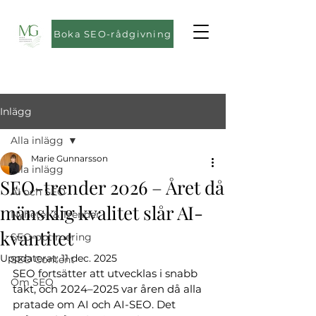
Boka SEO-rådgivning
Inlägg
Alla inlägg
Marie Gunnarsson
Alla inlägg
SEO-trender 2026 – Året då
AI och SEO
mänsklig kvalitet slår AI-
Nyheter & Trender
kvantitet
SEO-optimering
Uppdaterat:
11 dec. 2025
SEO Content
SEO fortsätter att utvecklas i snabb 
Om SEO
takt, och 2024–2025 var åren då alla 
pratade om AI och AI-SEO. Det 