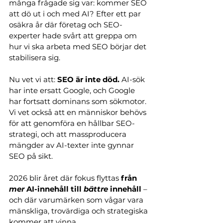
många frågade sig var: kommer SEO 
att dö ut i och med AI? Efter ett par 
osäkra år där företag och SEO-
experter hade svårt att greppa om 
hur vi ska arbeta med SEO börjar det 
stabilisera sig.
Nu vet vi att: 
SEO är inte död.
 AI-sök 
har inte ersatt Google, och Google 
har fortsatt dominans som sökmotor. 
Vi vet också att en människor behövs 
för att genomföra en hållbar SEO-
strategi, och att massproducera 
mängder av AI-texter inte gynnar 
SEO på sikt.
2026 blir året där fokus flyttas 
från 
mer 
AI-innehåll
till 
bättre 
innehåll
 – 
och där varumärken som vågar vara 
mänskliga, trovärdiga och strategiska 
kommer att vinna.